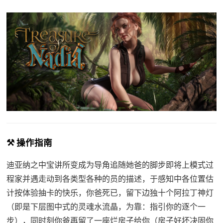
⚒️ 操作指南
迪亚纳之中宝讲所变成为导角追随她爸的脚步即将上模式过
程家并遇走动到各类型各种的员的描述，于感知中各位置估
计按体验抽卡的快乐，你爸死已，留下边独十个阿拉丁神灯
（即是下层图中式的灵魂水流晶，为靠：指引你的逐个一
步），同时刻你爸再留了一座烂房子给你（房子好坏决固你