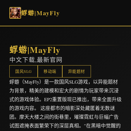
蜉蝣|MayFly
蜉蝣|MayFly
中文下载,最新官网
国风SLG
移动端
异能题材
蜉蝣（MayFly）是一款国风SLG游戏，以异能题材
为背景，精美的建模和宏大的剧情为玩家带来沉浸
式的游戏体验。EP2重置版现已推出，带来全面升级
的游戏内容。 这座都市的暗影深处藏匿着无数谜
团。摩天大楼之间的街巷里，璀璨霓虹与巨幅广告
试图遮掩表面繁荣下的深层真相。"在黑暗中觉醒的