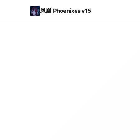
凤凰|Phoenixes v15