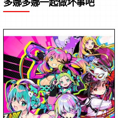
多娜多娜一起做坏事吧