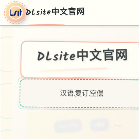
DLsite中文官网
DLsite中文官网
汉语,复订,空偿
～
#DLsite平台
#冒险