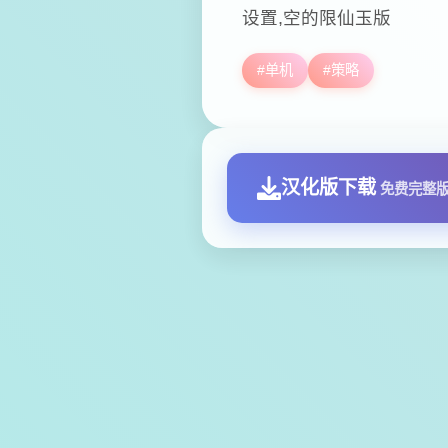
设置,空的限仙玉版
#单机
#策略
汉化版下载
免费完整