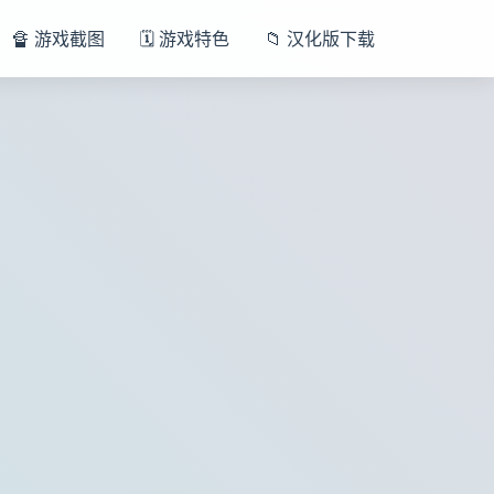
🔏 游戏截图
🗓️ 游戏特色
📁 汉化版下载