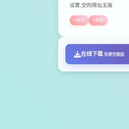
设置,空的限仙玉版
#单机
#策略
在线下载
免费完整版