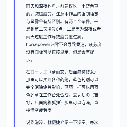
雨天和深夜钓鱼之前建议吃一个蓝色草
药，减缓疲劳。注意本作品的强制睡觉
与星露谷有所区别。有两个个条件，一
是到第二天凌晨6点，二是因为深夜或者
雨天过度工作导致疲劳度过高。
horsepower归零不会导致昏迷，疲劳度
没有面板可以直接显示，但是会有提
示。
在ローリエ（萝丽艾，后面简称修女）
那里可以买到各种药剂，蓝色药剂可以
完全消除疲劳影响，蓝药一样可以用蓝
色药草在工作台处合成。去よしの（吉
野，后面简称狐狸）那里可以泡澡，直
接清空疲劳度。
说到泡澡，就便捷介绍一下澡堂。每次