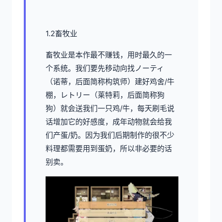
1.2畜牧业
畜牧业是本作最不赚钱，用时最久的一
个系统。我们要先移动向找ノーティ
（诺蒂，后面简称构筑师）建好鸡舍/牛
棚，レトリー（莱特莉，后面简称狗
狗）就会送我们一只鸡/牛，每天刷毛说
话增加它的好感度，成年动物就会给我
们产蛋/奶。因为我们后期制作的很不少
料理都需要用到蛋奶，所以非必要的话
别卖。