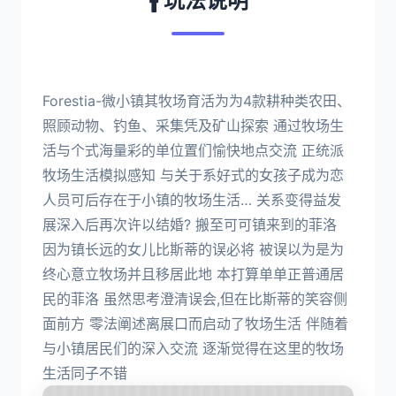
🚹 玩法说明
Forestia-微小镇其牧场育活为为4款耕种类农田、
照顾动物、钓鱼、采集凭及矿山探索 通过牧场生
活与个式海量彩的单位置们愉快地点交流 正统派
牧场生活模拟感知 与关于系好式的女孩子成为恋
人员可后存在于小镇的牧场生活… 关系变得益发
展深入后再次许以结婚? 搬至可可镇来到的菲洛
因为镇长远的女儿比斯蒂的误必将 被误以为是为
终心意立牧场并且移居此地 本打算单单正普通居
民的菲洛 虽然思考澄清误会,但在比斯蒂的笑容侧
面前方 零法阐述离展口而启动了牧场生活 伴随着
与小镇居民们的深入交流 逐渐觉得在这里的牧场
生活同子不错