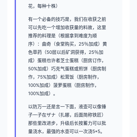
花，每种十株）
有一个必备的技巧是，我们在收获之前
可以先吃一个增加收获量的料故，这里
推荐的料理是（根据拿到难度为顺
序）：曲奇（食堂购买，25％加成）黄
色草药（50层以后矿洞获得，25％加
成）蛋糕也许者芝士蛋糕（厨房订作，
50%加成）巧克气蛋糕或煎饼（厨房制
作，75%加成）松茸饭（厨房制作，
100%加成）菠萝蛋糕（厨房制作，
100%加成）。
以防万一还是言一下面，液壶可以像锤
子一子在ザナ（扎娜，后面简称铁匠）
那些里改进步，升级后长按蓄力可以批
量浇水，最强的水壶可以一次浇5*5。