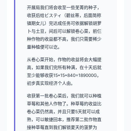
开展局我们将会收至一些芜菁的种子，
收获后给ビスティ（碧丝蒂，后面简称
镇期女儿）完达成任务可依据解锁胡萝
卜与土豆，间后可以解锁卷心菜，前仨
种作物的收益都不高，我们只需要稀少
量种植便可以讫。
从卷心菜开始，作物的收益将会大幅提
高，如果我们完所有种满，在十天后就
至少能够收获15*15*840=189000G，
初步真实现经济个人由。
收获第一批卷心菜后，我们就可以种植
草莓和其他人作物了。种草莓的收益比
卷心菜仍然高，并且只要5天就可以成
熟，可以敏捷回本，推荐第二批作物直
接种草莓直到我们解锁夏天的菠萝为