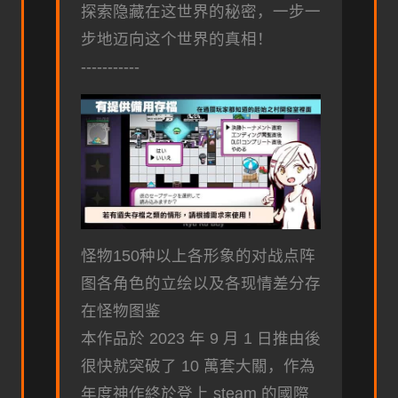
探索隐藏在这世界的秘密，一步一
步地迈向这个世界的真相！
-----------
怪物150种以上
各形象的对战点阵
图
各角色的立绘以及各现情差分
存
在怪物图鉴
本作品於 2023 年 9 月 1 日推由後
很快就突破了 10 萬套大關，作為
年度神作終於登上 steam 的國際