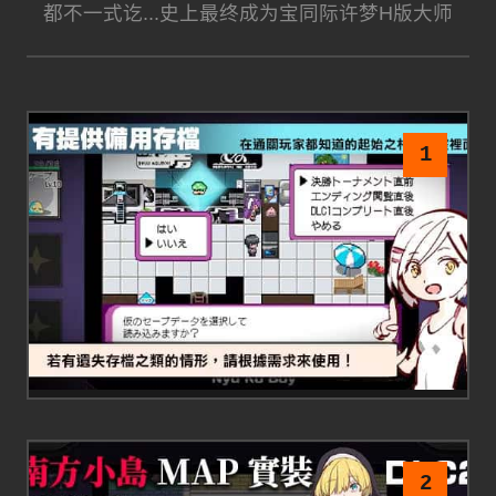
都不一式讫...史上最终成为宝同际许梦H版大师
1
2