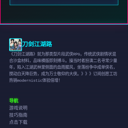
刀剑江湖路
《刀剑江湖路》就为那类型片段武侠RPG，传统武侠剧情状混
合沙盒材料，品味横版即刻搏斗。操当时者扮演二名寻常少量
年，陷入江湖武林里侧面的血雨腥风，坐落纷争中成单侠名，
搅动白天降巨势，成为万士敬仰的大侠。》》》订阅创愿工坊
热销modernistic体验倍增！
导航
游戏说明
技巧指南
点击下载