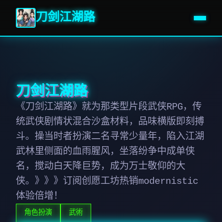
刀剑江湖路
刀剑江湖路
《刀剑江湖路》就为那类型片段武侠RPG，传
统武侠剧情状混合沙盒材料，品味横版即刻搏
斗。操当时者扮演二名寻常少量年，陷入江湖
武林里侧面的血雨腥风，坐落纷争中成单侠
名，搅动白天降巨势，成为万士敬仰的大
侠。》》》订阅创愿工坊热销modernistic
体验倍增！
角色扮演
武術