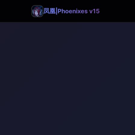
凤凰|Phoenixes v15