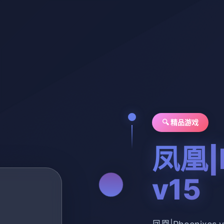
🔍 精品游戏
凤凰|P
v15