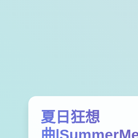
夏日狂想
曲|SummerMe