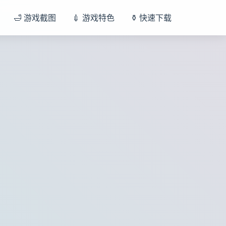
🛁 游戏截图
💉 游戏特色
⚱️ 快速下载